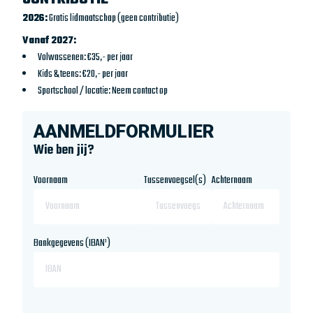
2026:
Gratis lidmaatschap (geen contributie)
Vanaf 2027:
Volwassenen: €35,- per jaar
Kids & teens: €20,- per jaar
Sportschool / locatie: Neem contact op
AANMELDFORMULIER
Wie ben jij?
Voornaam
Tussenvoegsel(s)
Achternaam
Bankgegevens (IBAN¹)